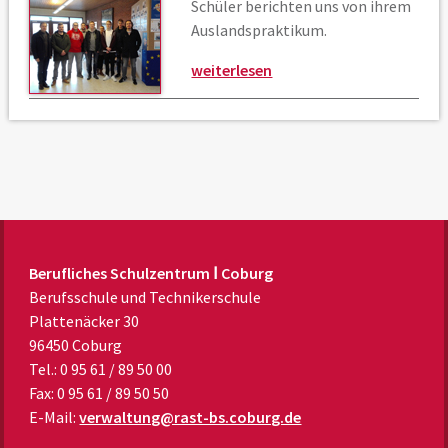
Schüler berichten uns von ihrem
Auslandspraktikum.
weiterlesen
Berufliches Schulzentrum Ⅰ Coburg
Berufsschule und Technikerschule
Plattenäcker 30
96450 Coburg
Tel.: 0 95 61 / 89 50 00
Fax: 0 95 61 / 89 50 50
E-Mail:
verwaltung@rast-bs.coburg.de